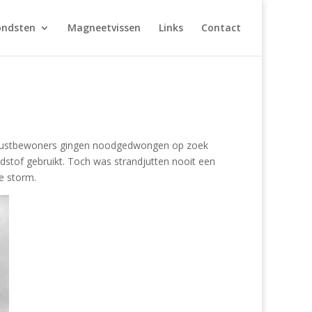
ondsten
Magneetvissen
Links
Contact
e. Kustbewoners gingen noodgedwongen op zoek
stof gebruikt. Toch was strandjutten nooit een
e storm.