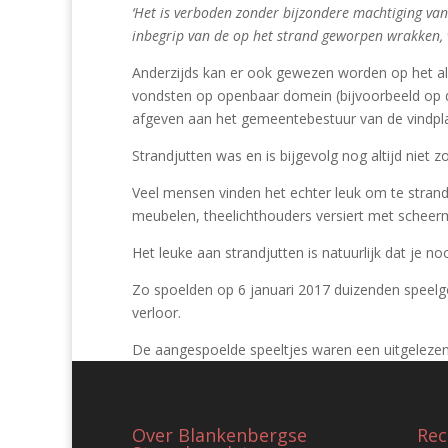
‘Het is verboden zonder bijzondere machtiging v
inbegrip van de op het strand geworpen wrakken, 
Anderzijds kan er ook gewezen worden op het 
vondsten op openbaar domein (bijvoorbeeld op 
afgeven aan het gemeentebestuur van de vindpla
Strandjutten was en is bijgevolg nog altijd niet z
Veel mensen vinden het echter leuk om te stran
meubelen, theelichthouders versiert met scheerm
Het leuke aan strandjutten is natuurlijk dat je 
Zo spoelden op 6 januari 2017 duizenden speelg
verloor.
De aangespoelde speeltjes waren een uitgelezen
Over Blankenbergse
Rec