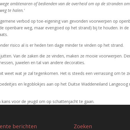
anwege ambtenaren of bedienden van de overheid om op de stranden om 
weg te halen.’
algemene verbod op toe-eigening van gevonden voorwerpen op open
de openbare weg, maar evengoed op het strand) bij te houden. In de
ats.
onder risico al is er heden ten dage minder te vinden op het strand.
djutten. Van de zaken die ze vinden, maken ze mooie voorwerpen. De
essen, juwelen en tal van andere decoraties.
nooit weet wat je zal tegenkomen. Het is steeds een verrassing om te z
oedeitjes en legoblokjes aan op het Duitse Waddeneiland Langeoog n
 kans voor de jeugd om op schattenjacht te gaan.
ente berichten
Zoeken