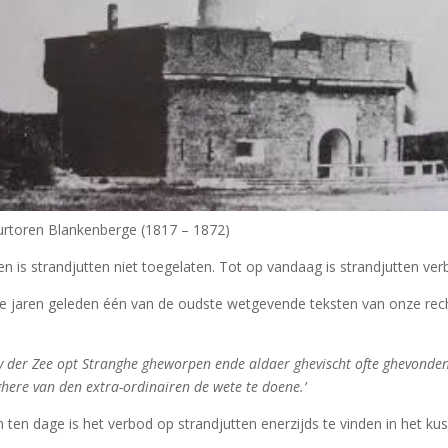
urtoren Blankenberge (1817 – 1872)
n is strandjutten niet toegelaten. Tot op vandaag is strandjutten ve
ele jaren geleden één van de oudste wetgevende teksten van onze rec
 der Zee opt Stranghe gheworpen ende aldaer ghevischt ofte ghevonden
here van den extra-ordinairen de wete te doene.’
ten dage is het verbod op strandjutten enerzijds te vinden in het ku