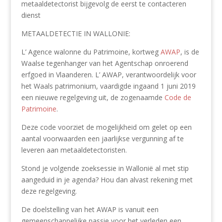
metaaldetectorist bijgevolg de eerst te contacteren
dienst
METAALDETECTIE IN WALLONIE:
L’ Agence walonne du Patrimoine, kortweg
AWAP
, is de
Waalse tegenhanger van het Agentschap onroerend
erfgoed in Vlaanderen. L’ AWAP, verantwoordelijk voor
het Waals patrimonium, vaardigde ingaand 1 juni 2019
een nieuwe regelgeving uit, de zogenaamde
Code de
Patrimoine
.
Deze code voorziet de mogelijkheid om gelet op een
aantal voorwaarden een jaarlijkse vergunning af te
leveren aan metaaldetectoristen.
Stond je volgende zoeksessie in Wallonië al met stip
aangeduid in je agenda? Hou dan alvast rekening met
deze regelgeving.
De doelstelling van het AWAP is vanuit een
gemeenschappelijke passie voor het verleden een