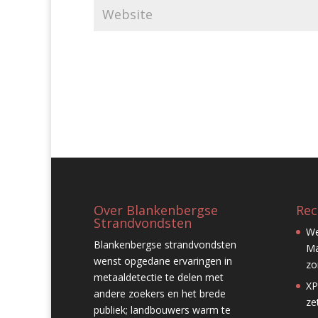
Over Blankenbergse
Rec
Strandvondsten
We
Blankenbergse strandvondsten
Ma
wenst opgedane ervaringen in
zo
metaaldetectie te delen met
XP
andere zoekers en het brede
ze
publiek; landbouwers warm te