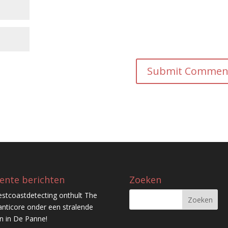
ente berichten
Zoeken
stcoastdetecting onthult The
nticore onder een stralende
n in De Panne!