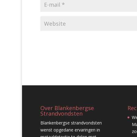
Over Blankenbergse
Rec
Strandvondsten
We
Blankenbergse strandvondsten
Ma
wenst opgedane ervaringen in
zo
metaaldetectie te delen met