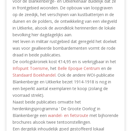
voor de Blankenberge- en Uitkerkenaar duidelijk dat ze
in frontgebied woonden. De opbouw van loopgraven
op de zeedijk, het verschijnen van kustbatterijen in de
duinen en de polders, de ontwikkeling van een vliegveld
in Uitkerke, alsook de avondklok herinnerden de lokale
bevolking hier dagdagelijks aan.
Het leven in militair rustgebied dat geregeld het doelwit
was voor geallieerde bombardementen vormt de rode
draad in beide publicaties.
De oorlogskroniek kost €14,95 en is verkrijgbaar in het
Infopunt Toerisme
, het
Belle Epoque Centrum
en de
Standaard Boekhandel
. Ook de andere WOI-publicatie
Blankenberge en Uitkerke bezet 1914-1918 is nog in
een beperkt aantal exemplaren te koop (zolang de
voorraad strekt).
Naast beide publicaties omvatte het
herdenkingsprogramma ‘ De Groote Oorlog’ in
Blankenberge een
wandel- en fietsroute
met bijhorende
brochures alsook twee tentoonstellingen.
Een dergelijk inhoudelijk goed gestoffeerd lokaal