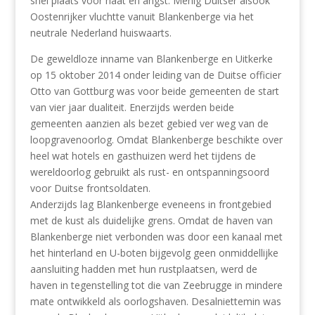
snel plaats voor haat en angst. Menig Duitser alsook
Oostenrijker vluchtte vanuit Blankenberge via het
neutrale Nederland huiswaarts.
De geweldloze inname van Blankenberge en Uitkerke
op 15 oktober 2014 onder leiding van de Duitse officier
Otto van Gottburg was voor beide gemeenten de start
van vier jaar dualiteit. Enerzijds werden beide
gemeenten aanzien als bezet gebied ver weg van de
loopgravenoorlog. Omdat Blankenberge beschikte over
heel wat hotels en gasthuizen werd het tijdens de
wereldoorlog gebruikt als rust- en ontspanningsoord
voor Duitse frontsoldaten.
Anderzijds lag Blankenberge eveneens in frontgebied
met de kust als duidelijke grens. Omdat de haven van
Blankenberge niet verbonden was door een kanaal met
het hinterland en U-boten bijgevolg geen onmiddellijke
aansluiting hadden met hun rustplaatsen, werd de
haven in tegenstelling tot die van Zeebrugge in mindere
mate ontwikkeld als oorlogshaven. Desalniettemin was