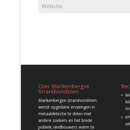
Over Blankenbergse
Rec
Strandvondsten
We
Blankenbergse strandvondsten
Ma
wenst opgedane ervaringen in
zo
metaaldetectie te delen met
XP
andere zoekers en het brede
ze
publiek; landbouwers warm te