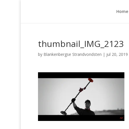
Home
thumbnail_IMG_2123
by
Blankenbergse Strandvondsten
|
jul 20, 2019