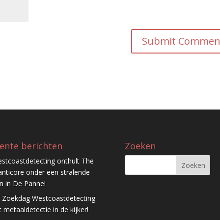
ente berichten
Zoeken
stcoastdetecting onthult The
nticore onder een stralende
n in De Panne!
 Zoekdag Westcoastdetecting
t metaaldetectie in de kijker!