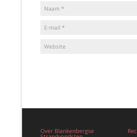
Over Blankenbergse
Rec
Strandvondsten