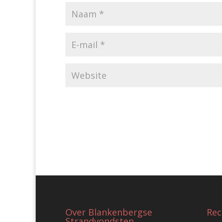
Over Blankenbergse
Rec
Strandvondsten